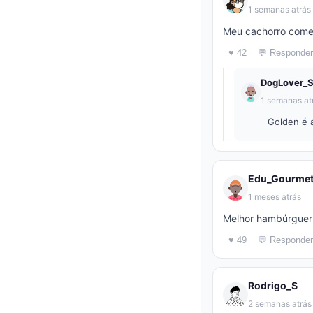
1 semanas atrás
Meu cachorro come
♥ 42
💬 Responder
DogLover_
1 semanas at
Golden é 
Edu_Gourme
1 meses atrás
Melhor hambúrguer 
♥ 49
💬 Responder
Rodrigo_S
2 semanas atrás