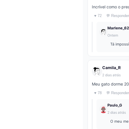
Incrível como o pr
♥ 72
💬 Responder
Marlene_62
Ontem
Tá impossí
Camila_R
2 dias atrás
Meu gato dorme 20 
♥ 78
💬 Responder
Paulo_G
2 dias atrás
O meu me 