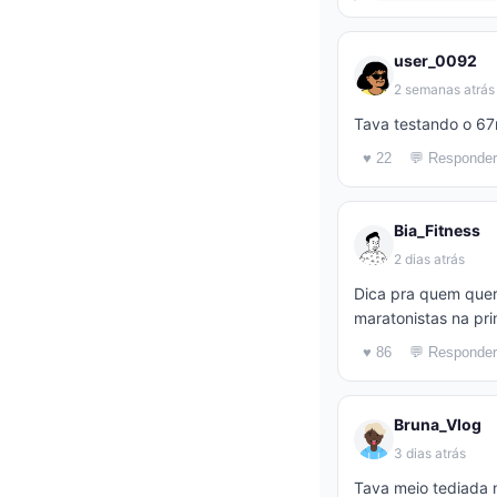
user_0092
2 semanas atrás
Tava testando o 67m
♥ 22
💬 Responder
Bia_Fitness
2 dias atrás
Dica pra quem quer
maratonistas na pr
♥ 86
💬 Responder
Bruna_Vlog
3 dias atrás
Tava meio tediada n