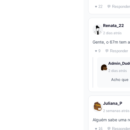
♥ 22
💬 Responder
Renata_22
2 dias atrás
Gente, o 67m tem a
♥ 9
💬 Responder
Admin_Dud
2 dias atrás
Acho que 
Juliana_P
2 semanas atrás
Alguém sabe uma re
♥ 16
💬 Responder