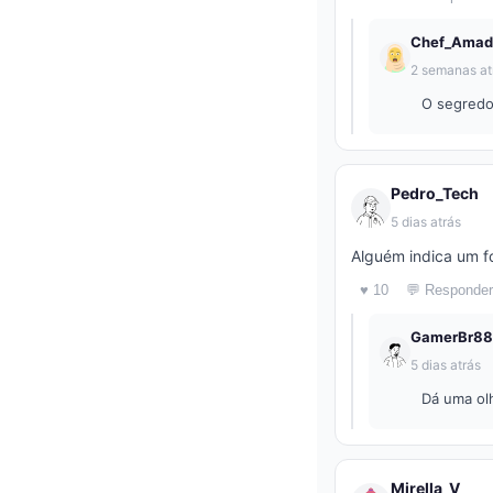
Chef_Amad
2 semanas at
O segredo
Pedro_Tech
5 dias atrás
Alguém indica um f
♥ 10
💬 Responder
GamerBr88
5 dias atrás
Dá uma olh
Mirella_V