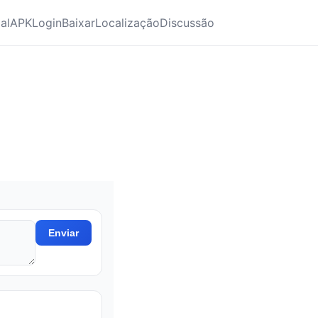
ial
APK
Login
Baixar
Localização
Discussão
Enviar