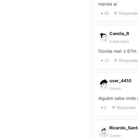
manda aí.
♥ 60
💬 Responder
Camila_R
6 dias atrás
Dúvida real: o 67m
♥ 13
💬 Responder
user_4410
Ontem
Alguém sabe onde c
♥ 6
💬 Responder
Ricardo_Sant
Ontem